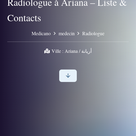
Radiologue à Ariana – Liste &
Contacts
Medicano
medecin
Radiologue
Ville :
Ariana / أريانة