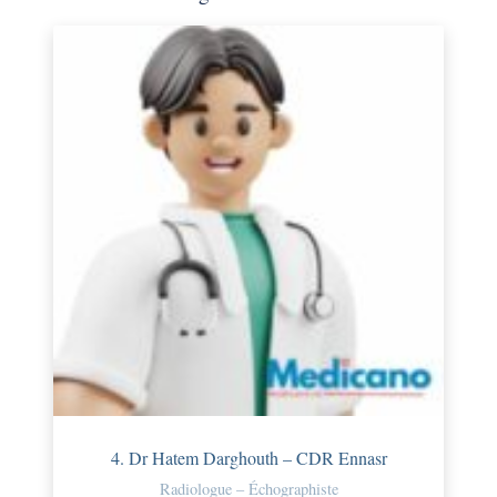
4. Dr Hatem Darghouth – CDR Ennasr
Radiologue – Échographiste