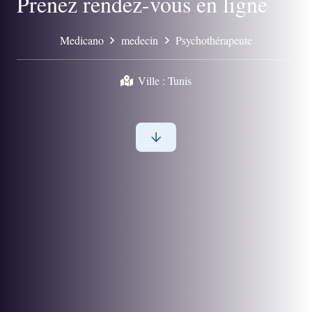
Prenez rendez-vous en ligne
Medicano
medecin
Psychothérapeute
Ville :
Tunis