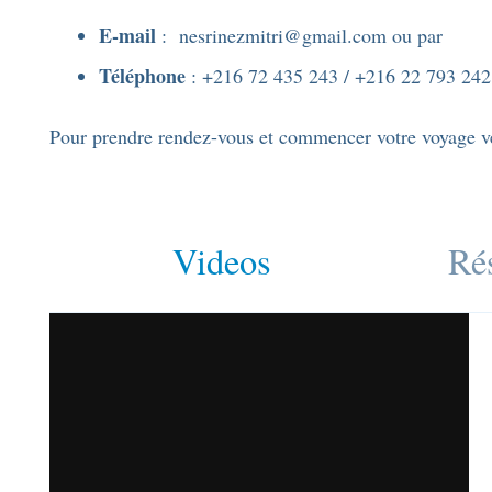
E-mail
: nesrinezmitri@gmail.com ou par
Téléphone
: +216 72 435 243 / +216 22 793 242
Pour prendre rendez-vous et commencer votre voyage ve
Videos
Ré