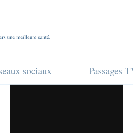
rs une meilleure santé.
seaux sociaux
Passages T