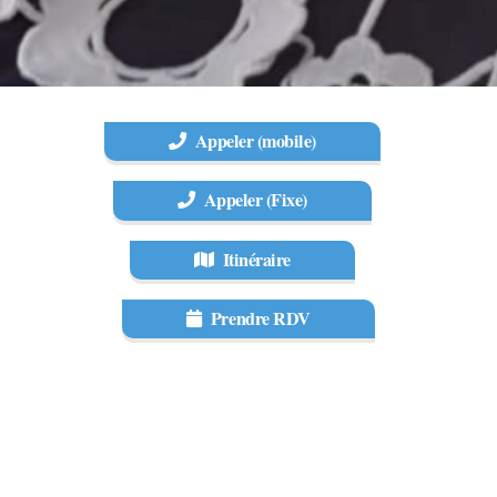
Appeler (mobile)
Appeler (Fixe)
Itinéraire
Prendre RDV