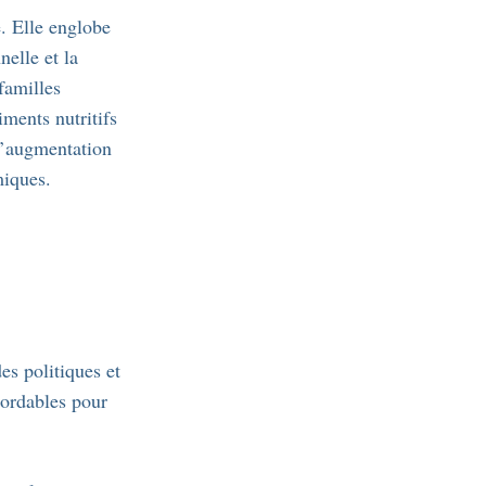
e. Elle englobe
nelle et la
familles
iments nutritifs
 l’augmentation
miques.
es politiques et
bordables pour