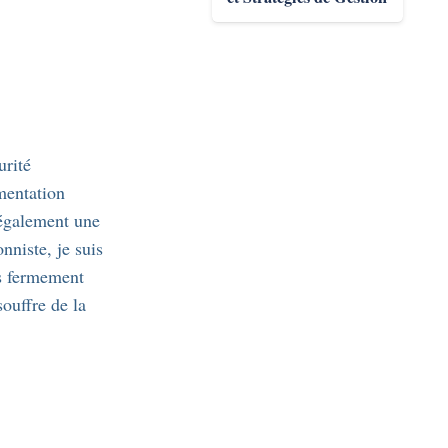
urité
mentation
t également une
nniste, je suis
is fermement
ouffre de la