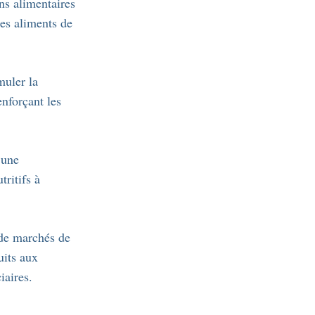
s alimentaires
des aliments de
muler la
enforçant les
’une
tritifs à
de marchés de
uits aux
iaires.