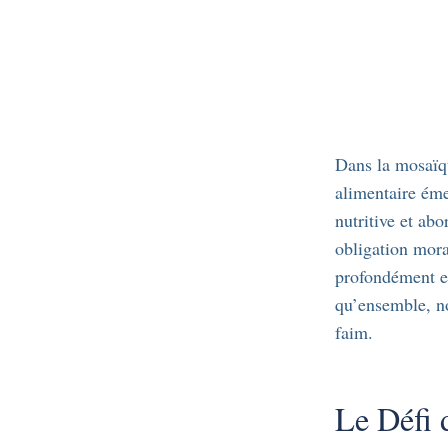
Dans la mosaïqu
alimentaire éme
nutritive et abo
obligation mora
profondément en
qu’ensemble, no
faim.
Le Défi 