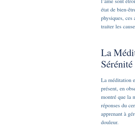
l’âme sont étroi
état de bien-êt
physiques, ces 
traiter les caus
La Médit
Sérénité
La méditation e
présent, en obs
montré que la m
réponses du cer
apprenant à gére
douleur.