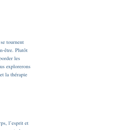
 se tournent
n-être. Plutôt
border les
ous explorerons
et la thérapie
s, l’esprit et