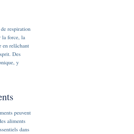
de respiration
la force, la
r en relâchant
sprit. Des
onique, y
ents
liments peuvent
des aliments
ssentiels dans