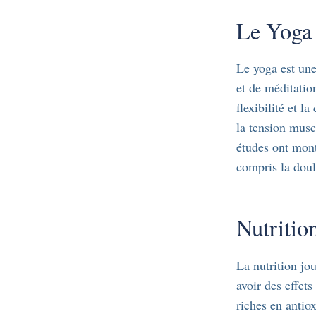
Le Yoga 
Le yoga est une
et de méditatio
flexibilité et l
la tension musc
études ont mont
compris la doul
Nutritio
La nutrition jo
avoir des effet
riches en antio