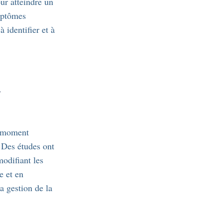
our atteindre un
ymptômes
 identifier et à
a
e moment
. Des études ont
modifiant les
e et en
a gestion de la