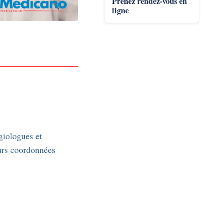
Prenez rendez-vous en
ligne
giologues et
eurs coordonnées