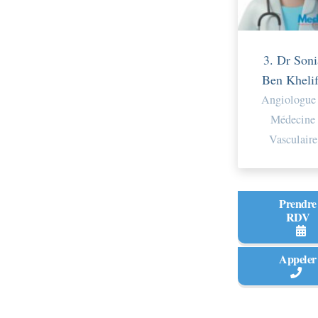
3. Dr Soni
Ben Kheli
Angiologue
Médecine
Vasculaire
Prendre
RDV
Appeler