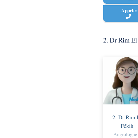
Appeler
2. Dr Rim El
2. Dr Rim 
Fékih
Angiologue