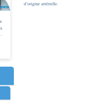
d’origine artérielle.
a
fa
 –