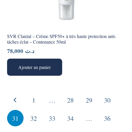
SVR Clairial – Crème SPF50+ à très haute protection anti-
tâches éclat – Contenance 50ml
78,000
د.ت
Ajouter au panier
Pagination
1
…
28
29
30
des
publications
31
32
33
34
…
36