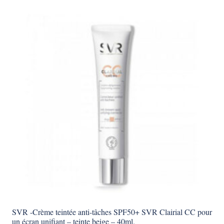
SVR -Crème teintée anti-tâches SPF50+ SVR Clairial CC pour
un écran unifiant – teinte beige – 40ml.