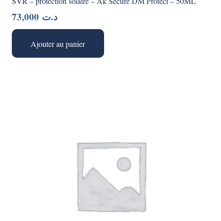
SVR – protection solaire – Ak Secure DM Protect – 50ML
73,000
د.ت
Ajouter au panier