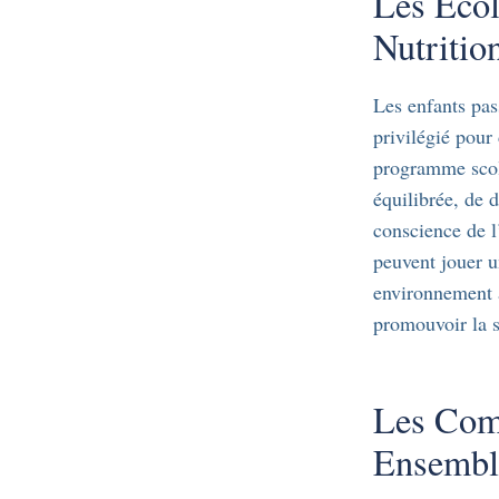
Les Écol
Nutritio
Les enfants pas
privilégié pour
programme scol
équilibrée, de 
conscience de l
peuvent jouer un
environnement a
promouvoir la s
Les Comm
Ensembl