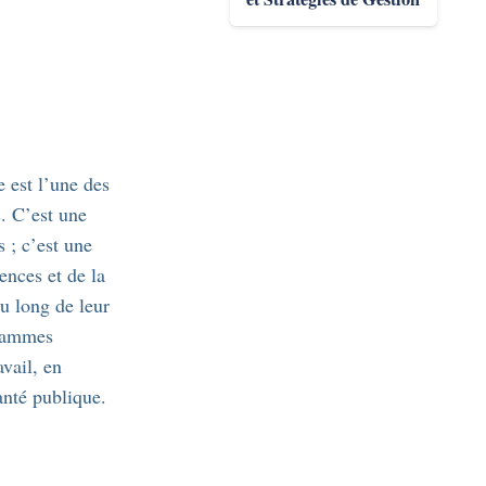
e est l’une des
s. C’est une
 ; c’est une
ences et de la
au long de leur
grammes
avail, en
anté publique.