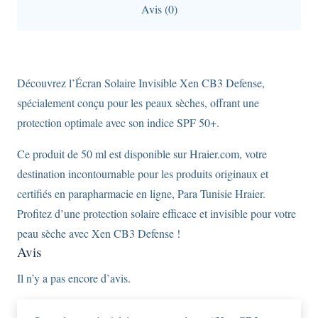
Avis (0)
50+
pour
peaux
sèches,
Découvrez l’Écran Solaire Invisible Xen CB3 Defense,
50ml,
spécialement conçu pour les peaux sèches, offrant une
sans
protection optimale avec son indice SPF 50+.
laisser
Ce produit de 50 ml est disponible sur Hraier.com, votre
de
destination incontournable pour les produits originaux et
traces.
certifiés en parapharmacie en ligne, Para Tunisie Hraier.
Profitez d’une protection solaire efficace et invisible pour votre
peau sèche avec Xen CB3 Defense !
Avis
Il n’y a pas encore d’avis.