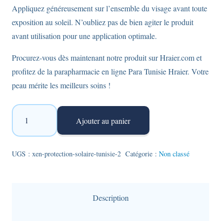
Appliquez généreusement sur l’ensemble du visage avant toute
exposition au soleil. N’oubliez pas de bien agiter le produit
avant utilisation pour une application optimale.
Procurez-vous dès maintenant notre produit sur Hraier.com et
profitez de la parapharmacie en ligne Para Tunisie Hraier. Votre
peau mérite les meilleurs soins !
quantité
Ajouter au panier
de
Xen
CB3
UGS :
xen-protection-solaire-tunisie-2
Catégorie :
Non classé
Defense
-
Protection
Description
solaire
SPF