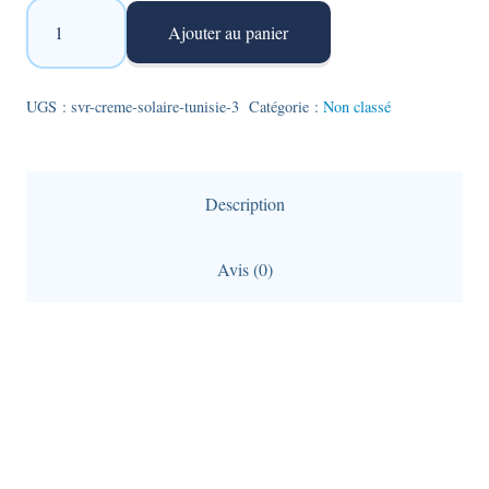
quantité
Ajouter au panier
de
SVR
Sun
UGS :
svr-creme-solaire-tunisie-3
Catégorie :
Non classé
Secure
-
crème
Description
solaire
hydratante
Avis (0)
SPF50+
-
corps
et
visage
-
Format