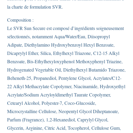
la charte de formulation SVR.
Composition :
Le SVR Sun Secure est composé d’ingrédients soigneusement
sélectionnés, notamment Aqua/Water/Eau, Diisopropyl
Adipate, Diethylamino Hydroxybenzoyl Hexyl Benzoate,
Dicaprylyl Ether, Silica, Ethylhexyl Triazone, C12-15 Alkyl
Benzoate, Bis-Ethylhexyloxyphenol Methoxyphenyl Triazine,
Hydrogenated Vegetable Oil, Diethylhexyl Butamido Triazone,
Beheneth-25, Propanediol, Pentylene Glycol, Acrylates/C12-
22 Alkyl Methacrylate Copolymer, Niacinamide, Hydroxyethyl
Acrylate/Sodium Acryloyldimethyl Taurate Copolymer,
Cetearyl Alcohol, Polyester-7, Coco-Glucoside,
Microcrystalline Cellulose, Neopentyl Glycol Diheptanoate,
Parfum (Fragrance), 1,2-Hexanediol, Caprylyl Glycol,
Glycerin, Arginine, Citric Acid, Tocopherol, Cellulose Gum,