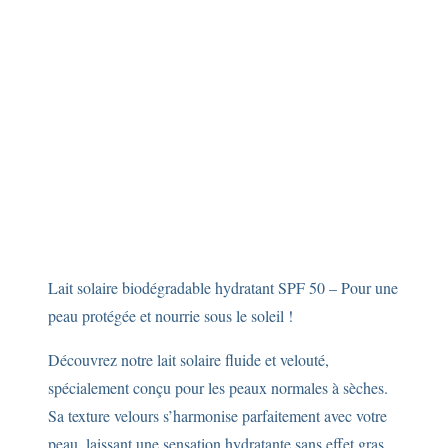
de
250ml
Lait solaire biodégradable hydratant SPF 50 – Pour une
peau protégée et nourrie sous le soleil !
Découvrez notre lait solaire fluide et velouté,
spécialement conçu pour les peaux normales à sèches.
Sa texture velours s’harmonise parfaitement avec votre
peau, laissant une sensation hydratante sans effet gras.