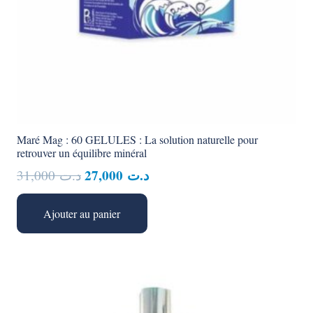
Maré Mag : 60 GELULES : La solution naturelle pour
retrouver un équilibre minéral
Le
Le
27,000
د.ت
31,000
د.ت
prix
prix
initial
actuel
Ajouter au panier
était :
est :
د.ت 27,000.
د.ت 31,000.