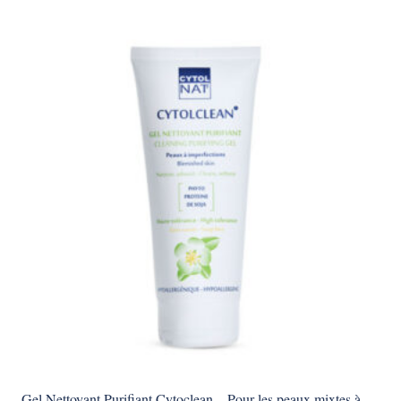
Gel Nettoyant Purifiant Cytoclean – Pour les peaux mixtes à