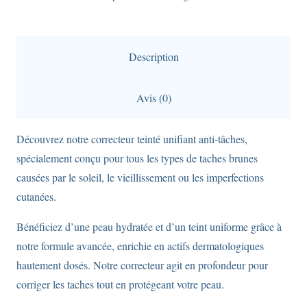
CC
:
Écran
Description
teinté
SPF50+
Avis (0)
unifiant
et
Découvrez notre correcteur teinté unifiant anti-tâches,
anti-
spécialement conçu pour tous les types de taches brunes
tâches,
causées par le soleil, le vieillissement ou les imperfections
teinte
cutanées.
claire,
40ml
Bénéficiez d’une peau hydratée et d’un teint uniforme grâce à
notre formule avancée, enrichie en actifs dermatologiques
hautement dosés. Notre correcteur agit en profondeur pour
corriger les taches tout en protégeant votre peau.