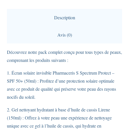
pack
Hydratant
Description
:
Écran
Avis (0)
solaire-
50ml
Découvrez notre pack complet conçu pour tous types de peaux,
+
comprenant les produits suivants :
Gel
nettoyant
1. Écran solaire invisible Pharmaceris S Spectrum Protect –
Lirene
SPF 50+ (50ml) : Profitez d’une protection solaire optimale
150ml
avec ce produit de qualité qui préserve votre peau des rayons
nocifs du soleil.
2. Gel nettoyant hydratant à base d’huile de cassis Lirene
(150ml) : Offrez à votre peau une expérience de nettoyage
unique avec ce gel à l’huile de cassis, qui hydrate en