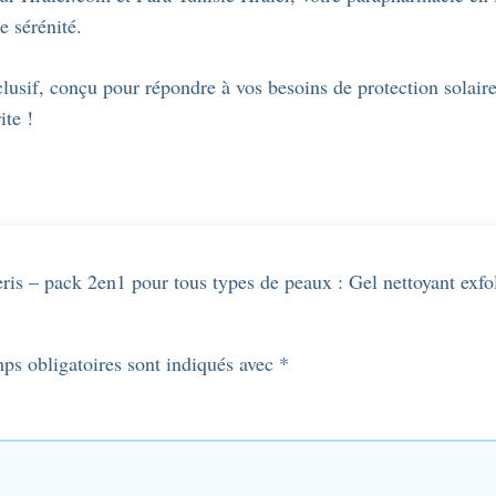
Écran
e sérénité.
solaire
Spectrum
xclusif, conçu pour répondre à vos besoins de protection sola
50ml.
ite !
eris – pack 2en1 pour tous types de peaux : Gel nettoyant exf
ps obligatoires sont indiqués avec
*