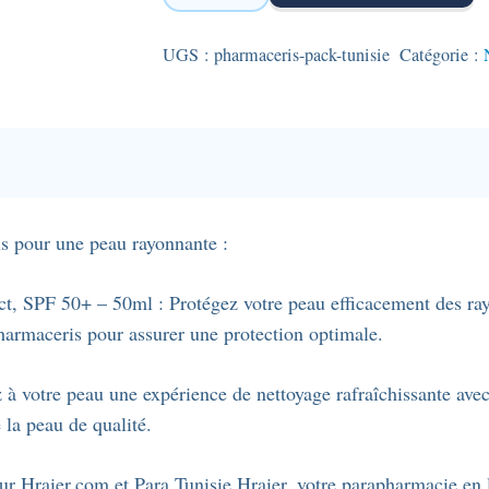
Pharmaceris
-
UGS :
pharmaceris-pack-tunisie
Catégorie :
pack
2en1
pour
tous
types
de
s pour une peau rayonnante :
peaux
:
t, SPF 50+ – 50ml : Protégez votre peau efficacement des rayon
Gel
harmaceris pour assurer une protection optimale.
nettoyant
exfoliant
z à votre peau une expérience de nettoyage rafraîchissante av
Lirene
 la peau de qualité.
150ml
+
sur Hraier.com et Para Tunisie Hraier, votre parapharmacie en 