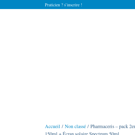
Praticien ? s’inscrire !
Accueil
/
Non classé
/ Pharmaceris – pack 2en
150ml + Écran solaire Spectrum 50ml.