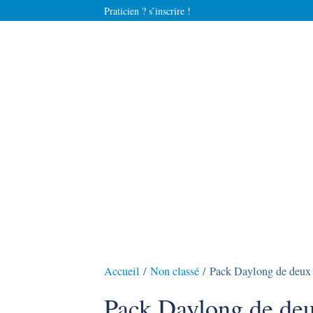
Praticien ? s’inscrire !
Accueil
/
Non classé
/ Pack Daylong de deux 
Pack Daylong de deu