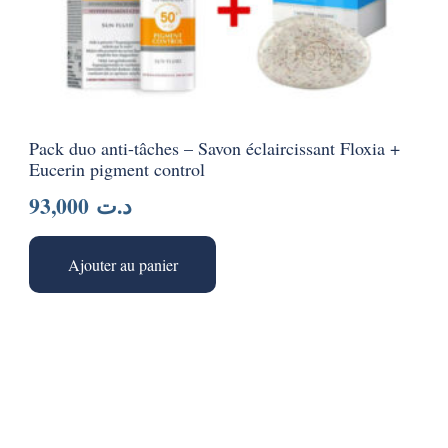
Pack duo anti-tâches – Savon éclaircissant Floxia +
Eucerin pigment control
93,000
د.ت
Ajouter au panier