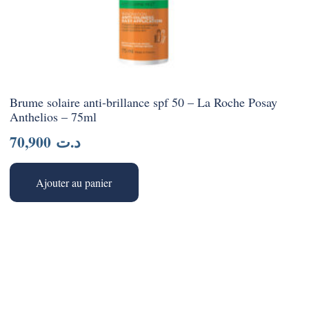
Brume solaire anti-brillance spf 50 – La Roche Posay
Anthelios – 75ml
70,900
د.ت
Ajouter au panier