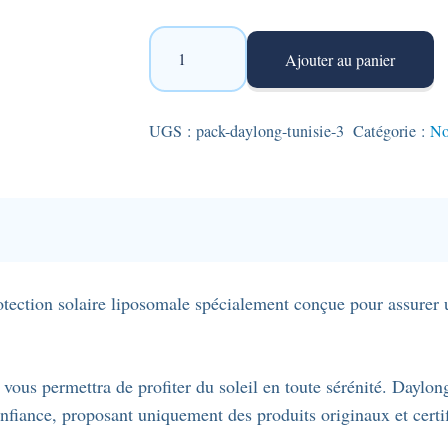
quantité
Ajouter au panier
de
Pack
Daylong
UGS :
pack-daylong-tunisie-3
Catégorie :
No
de
deux
lotions
extrêmes
SPF
50+
ection solaire liposomale spécialement conçue pour assurer u
-
100
ml.
ous permettra de profiter du soleil en toute sérénité. Daylo
nfiance, proposant uniquement des produits originaux et certif