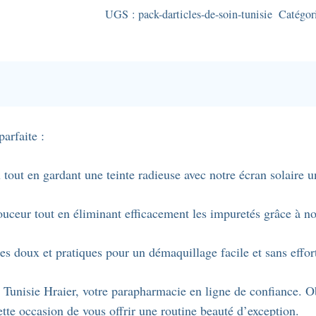
d'articles
UGS :
pack-darticles-de-soin-tunisie
Catégor
de
soin
solaire
et
de
démaquillage
arfaite :
:
Écran
 tout en gardant une teinte radieuse avec notre écran solaire 
solaire
Beige
uceur tout en éliminant efficacement les impuretés grâce à not
rosé
+
s doux et pratiques pour un démaquillage facile et sans effor
Démaquillant
Olcare
 Tunisie Hraier, votre parapharmacie en ligne de confiance. Ob
+
tte occasion de vous offrir une routine beauté d’exception.