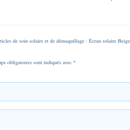
Disques
à
démaquiller
Hycot.
articles de soin solaire et de démaquillage : Écran solaire Be
ps obligatoires sont indiqués avec
*