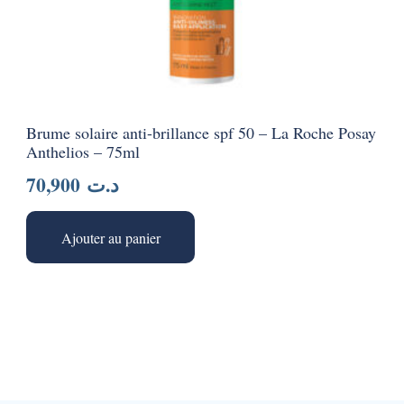
Brume solaire anti-brillance spf 50 – La Roche Posay
Anthelios – 75ml
70,900
د.ت
Ajouter au panier