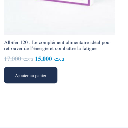
Albifer 120 : Le complément alimentaire idéal pour
retrouver de l’énergie et combattre la fatigue
Le
Le
15,000
د.ت
17,000
د.ت
prix
prix
initial
actuel
Ajouter au panier
était :
est :
د.ت 15,000.
د.ت 17,000.