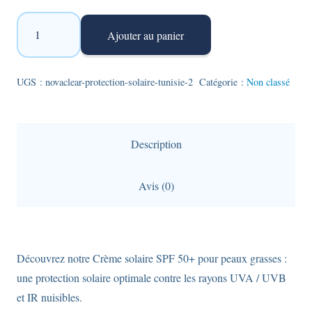
quantité
Ajouter au panier
de
Novaclear
-
UGS :
novaclear-protection-solaire-tunisie-2
Catégorie :
Non classé
protection
solaire
pour
Description
peaux
grasses
Avis (0)
:
Urban
Sunblock
SPF50+
Découvrez notre Crème solaire SPF 50+ pour peaux grasses :
en
une protection solaire optimale contre les rayons UVA / UVB
format
et IR nuisibles.