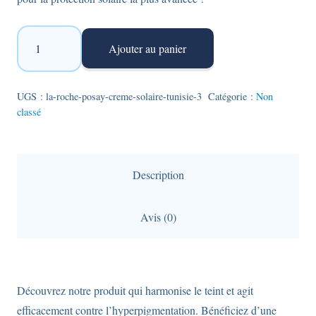
quantité
Ajouter au panier
de
La
Roche
UGS :
la-roche-posay-creme-solaire-tunisie-3
Catégorie :
Non
classé
Posay
Anthelios
Pigment
Correct
Description
-
Crème
Avis (0)
solaire
teintée
anti-
Découvrez notre produit qui harmonise le teint et agit
pigmentation
efficacement contre l’hyperpigmentation. Bénéficiez d’une
(50ml)