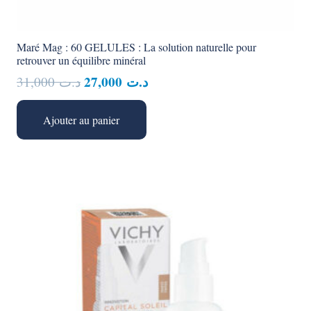
Maré Mag : 60 GELULES : La solution naturelle pour
retrouver un équilibre minéral
Le
Le
27,000
د.ت
31,000
د.ت
prix
prix
initial
actuel
Ajouter au panier
était :
est :
د.ت 27,000.
د.ت 31,000.