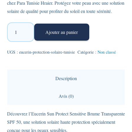
chez Para Tunisie Hraier. Protégez votre peau avec une solution
solaire de qualité pour profiter du soleil en toute sérénité.
quantité
Ajouter au panier
de
Eucerin
-
UGS :
eucerin-protection-solaire-tunisie
Catégorie :
Non classé
protection
solaire
-
Description
Sensitive
Protect
Avis (0)
Sun
-
Découvrez l’Eucerin Sun Protect Sensitive Brume Transparente
Brume
SPF 50, une solution solaire haute protection spécialement
transparente
conçue pour les peaux sensibles.