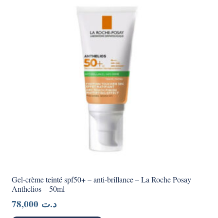
Gel-crème teinté spf50+ – anti-brillance – La Roche Posay
Anthelios – 50ml
78,000
د.ت