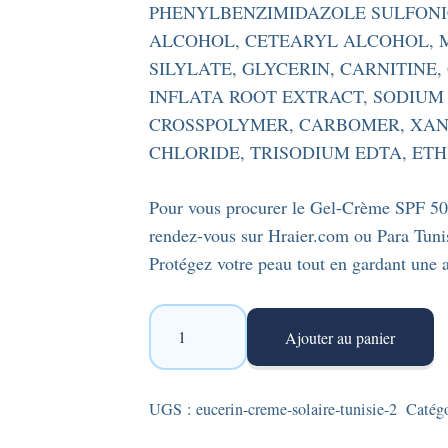
PHENYLBENZIMIDAZOLE SULFONI
ALCOHOL, CETEARYL ALCOHOL, 
SILYLATE, GLYCERIN, CARNITINE
INFLATA ROOT EXTRACT, SODIU
CROSSPOLYMER, CARBOMER, XAN
CHLORIDE, TRISODIUM EDTA, E
Pour vous procurer le Gel-Crème SPF 50
rendez-vous sur Hraier.com ou Para Tunis
Protégez votre peau tout en gardant une a
quantité
Ajouter au panier
de
Eucerin
Oil
UGS :
eucerin-creme-solaire-tunisie-2
Catég
Control