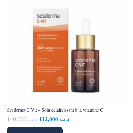
Sesderma C Vit – Soin éclaircissant à la vitamine C
Le
Le
112,000
د.ت
140,000
د.ت
prix
prix