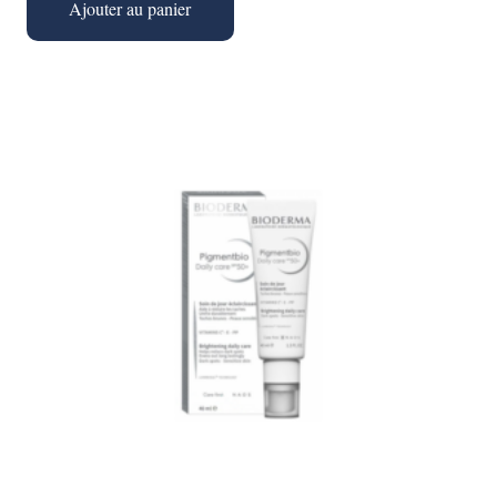
initial
actuel
Ajouter au panier
était :
est :
د.ت 112,000.
د.ت 140,000.