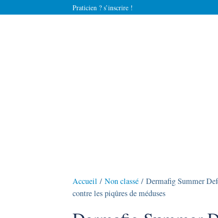
Praticien ? s’inscrire !
Accueil
/
Non classé
/ Dermafig Summer Defen
contre les piqûres de méduses