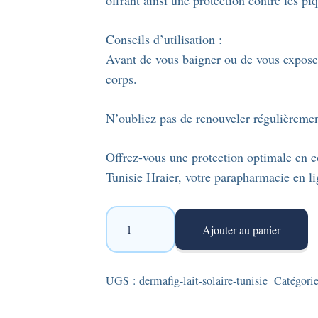
offrant ainsi une protection contre les piq
Conseils d’utilisation :
Avant de vous baigner ou de vous exposer 
corps.
N’oubliez pas de renouveler régulièrement
Offrez-vous une protection optimale en 
Tunisie Hraier, votre parapharmacie en l
quantité
Ajouter au panier
de
Dermafig
Summer
UGS :
dermafig-lait-solaire-tunisie
Catégori
Defenser
-