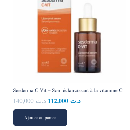
Sesderma C Vit – Soin éclaircissant à la vitamine C
Le
Le
112,000
د.ت
140,000
د.ت
prix
prix
initial
actuel
Ajouter au panier
était :
est :