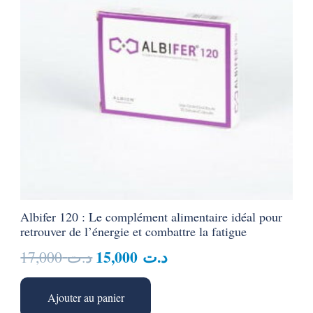
Albifer 120 : Le complément alimentaire idéal pour
retrouver de l’énergie et combattre la fatigue
Le
Le
15,000
د.ت
17,000
د.ت
prix
prix
initial
actuel
Ajouter au panier