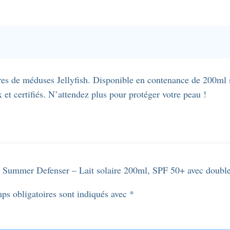
Lait
solaire
200ml,
SPF
50+
res de méduses Jellyfish. Disponible en contenance de 200ml 
avec
et certifiés. N’attendez plus pour protéger votre peau !
double
protection
contre
les
piqûres
ig Summer Defenser – Lait solaire 200ml, SPF 50+ avec doubl
de
méduses
ps obligatoires sont indiqués avec
*