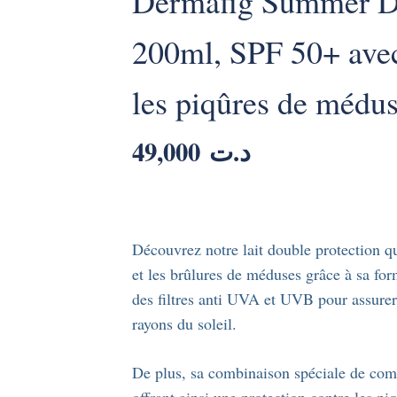
Dermafig Summer Def
200ml, SPF 50+ avec
les piqûres de médu
49,000
د.ت
Découvrez notre lait double protection qu
et les brûlures de méduses grâce à sa fo
des filtres anti UVA et UVB pour assurer
rayons du soleil.
De plus, sa combinaison spéciale de com