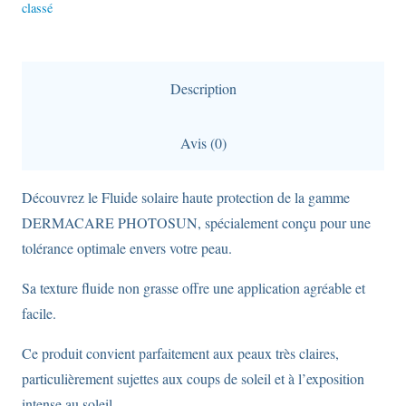
classé
SPF50+
-
protection
solaire
Description
fluide
matifiante
Avis (0)
-
Réf
Découvrez le Fluide solaire haute protection de la gamme
01
DERMACARE PHOTOSUN, spécialement conçu pour une
-
tolérance optimale envers votre peau.
50ml
Sa texture fluide non grasse offre une application agréable et
facile.
Ce produit convient parfaitement aux peaux très claires,
particulièrement sujettes aux coups de soleil et à l’exposition
intense au soleil.