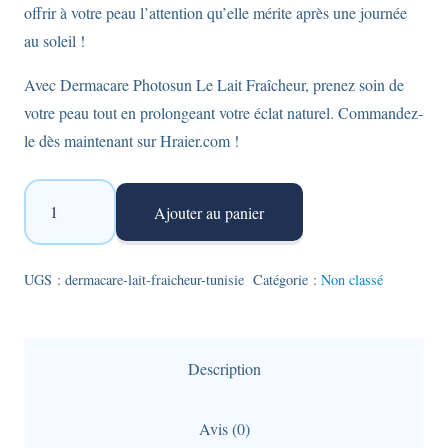
offrir à votre peau l’attention qu’elle mérite après une journée
au soleil !
Avec Dermacare Photosun Le Lait Fraîcheur, prenez soin de
votre peau tout en prolongeant votre éclat naturel. Commandez-
le dès maintenant sur Hraier.com !
quantité
Ajouter au panier
de
Dermacare
Photosun
UGS :
dermacare-lait-fraicheur-tunisie
Catégorie :
Non classé
-
Lait
fraîcheur
Description
après-
soleil
Avis (0)
en