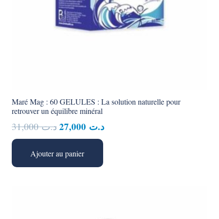
Maré Mag : 60 GELULES : La solution naturelle pour
retrouver un équilibre minéral
Le
Le
27,000
د.ت
31,000
د.ت
prix
prix
initial
actuel
Ajouter au panier
était :
est :
د.ت 27,000.
د.ت 31,000.