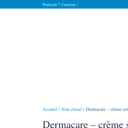
Praticien ? s’inscrire !
Accueil
/
Non classé
/ Dermacare – crème sol
Dermacare – crème s