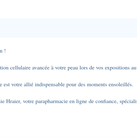
50+
-
200ml.
n !
on cellulaire avancée à votre peau lors de vos expositions au 
 est votre allié indispensable pour des moments ensoleillés.
e Hraier, votre parapharmacie en ligne de confiance, spécialis