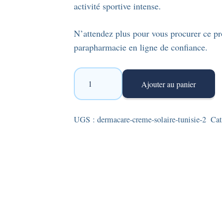
activité sportive intense.
N’attendez plus pour vous procurer ce pro
parapharmacie en ligne de confiance.
quantité
Ajouter au panier
de
Dermacare
-
UGS :
dermacare-creme-solaire-tunisie-2
Cat
crème
solaire
hydratante
Photosun
XT
-
SPF