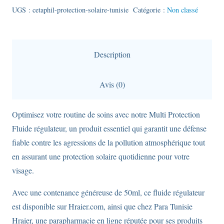
Sun
UGS :
cetaphil-protection-solaire-tunisie
Catégorie :
Non classé
-
Protection
solaire
Description
visage
SPF
Avis (0)
50+
en
Optimisez votre routine de soins avec notre Multi Protection
format
Fluide régulateur, un produit essentiel qui garantit une défense
50ml
fiable contre les agressions de la pollution atmosphérique tout
en assurant une protection solaire quotidienne pour votre
visage.
Avec une contenance généreuse de 50ml, ce fluide régulateur
est disponible sur Hraier.com, ainsi que chez Para Tunisie
Hraier, une parapharmacie en ligne réputée pour ses produits