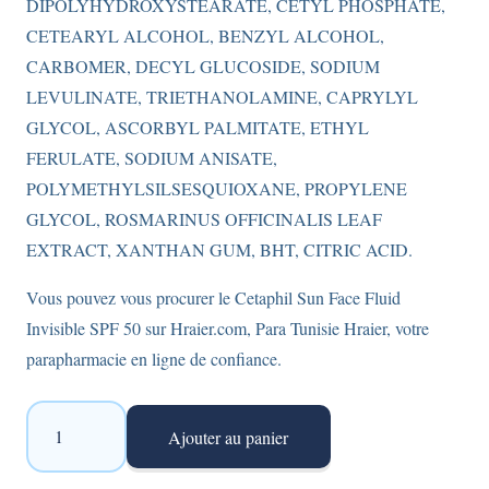
DIPOLYHYDROXYSTEARATE, CETYL PHOSPHATE,
CETEARYL ALCOHOL, BENZYL ALCOHOL,
CARBOMER, DECYL GLUCOSIDE, SODIUM
LEVULINATE, TRIETHANOLAMINE, CAPRYLYL
GLYCOL, ASCORBYL PALMITATE, ETHYL
FERULATE, SODIUM ANISATE,
POLYMETHYLSILSESQUIOXANE, PROPYLENE
GLYCOL, ROSMARINUS OFFICINALIS LEAF
EXTRACT, XANTHAN GUM, BHT, CITRIC ACID.
Vous pouvez vous procurer le Cetaphil Sun Face Fluid
Invisible SPF 50 sur Hraier.com, Para Tunisie Hraier, votre
parapharmacie en ligne de confiance.
quantité
Ajouter au panier
de
Cetaphil