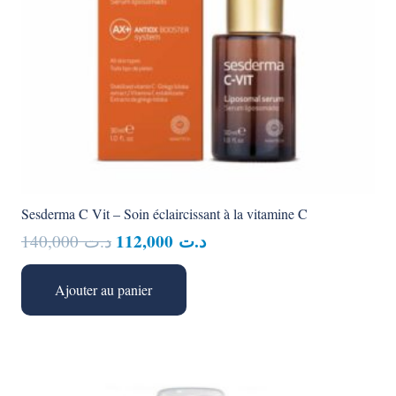
Sesderma C Vit – Soin éclaircissant à la vitamine C
Le
Le
112,000
د.ت
140,000
د.ت
prix
prix
initial
actuel
Ajouter au panier
était :
est :
د.ت 112,000.
د.ت 140,000.