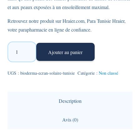
et aux peaux exposées à un ensoleillement maximal.
Retrouvez notre produit sur Hraier.com, Para Tunisie Hraier,
votre parapharmacie en ligne de confiance.
quantité
Ajouter au panier
de
Bioderma
-écran
UGS :
bioderma-ecran-solaire-tunisie
Catégorie :
Non classé
solaire
Photoderm
Max
Description
Aquafluide
-
Avis (0)
Teinte
dorée