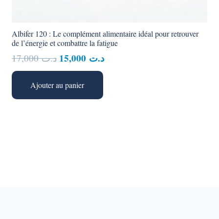
Albifer 120 : Le complément alimentaire idéal pour retrouver
de l’énergie et combattre la fatigue
Le
Le
15,000
د.ت
17,000
د.ت
prix
prix
initial
actuel
Ajouter au panier
était :
est :
د.ت 15,000.
د.ت 17,000.