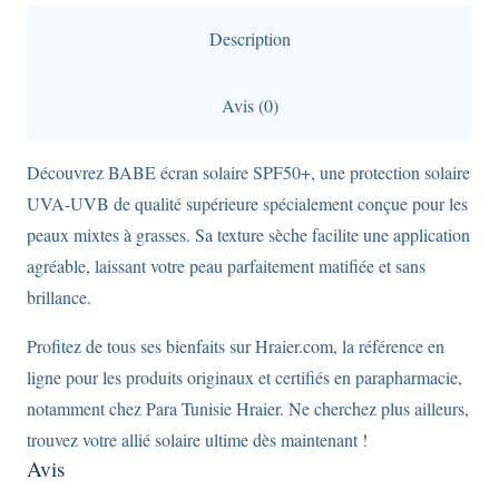
-
Description
Oil-
Free
Avis (0)
pour
peaux
Découvrez BABE écran solaire SPF50+, une protection solaire
mixtes
UVA-UVB de qualité supérieure spécialement conçue pour les
à
peaux mixtes à grasses. Sa texture sèche facilite une application
grasses
agréable, laissant votre peau parfaitement matifiée et sans
-
brillance.
Format
50ml
Profitez de tous ses bienfaits sur Hraier.com, la référence en
ligne pour les produits originaux et certifiés en parapharmacie,
notamment chez Para Tunisie Hraier. Ne cherchez plus ailleurs,
trouvez votre allié solaire ultime dès maintenant !
Avis