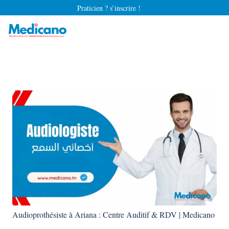
Praticien ? s’inscrire !
Audioprothésiste à Ariana : Centre Auditif & RDV | Medicano